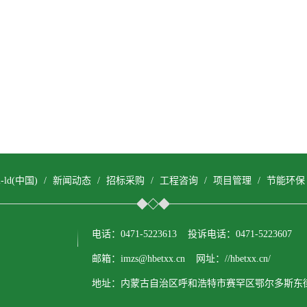
om-ld(中国)
/
新闻动态
/
招标采购
/
工程咨询
/
项目管理
/
节能环保
电话：0471-5223613 投诉电话：0471-5223607
邮箱：imzs@hbetxx.cn 网址：//hbetxx.cn/
地址：内蒙古自治区呼和浩特市赛罕区鄂尔多斯东街