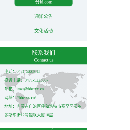
分ld.com
通知公告
文化活动
联系我们
Contact us
电话：0471-5223613
投诉电话：0471-5223607
邮箱：imzs@hbetxx.cn
网址：//hbetxx.cn/
地址：内蒙古自治区呼和浩特市赛罕区鄂尔
多斯东街12号银联大厦10层