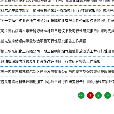
《内蒙古鄂尔多斯15万吨煤基固废（干基）资源化综合利用项目可行性研
《科尔沁左翼中旗金土绿洲有机稻米1号农场项目可行性研究报告》顺利完
《关于受拜仁矿业委托完成子公司银鹏矿业有限责任公司股权收购可行性
《阿拉善右旗塔木素新能源标准地项目建议书及可行性研究报告》顺利完
扎兰屯油库储罐内浮盘改造项目可行性研究报告工作简报
呼伦贝尔东能化工有限公司一期三台锅炉烟气超低排放改造工程可行性研
八拜油库储罐内浮顶及配套设施改造项目可行性研究报告工作简报
《关于内蒙古和林格尔新区产业发展有限公司与内蒙古华强数智科技股份
《包头道路材料循环利用加工中心项目可行性研究报告》 顺利通过专家评
<<
1
2
>