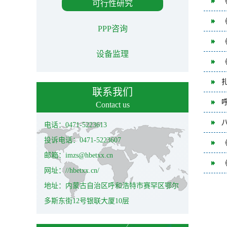
可行性研究
PPP咨询
设备监理
联系我们
Contact us
电话：0471-5223613
投诉电话：0471-5223607
邮箱：imzs@hbetxx.cn
网址：//hbetxx.cn/
地址：内蒙古自治区呼和浩特市赛罕区鄂尔
多斯东街12号银联大厦10层