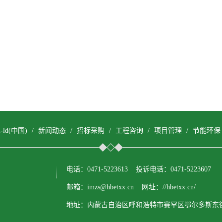
om-ld(中国)
/
新闻动态
/
招标采购
/
工程咨询
/
项目管理
/
节能环保
电话：0471-5223613 投诉电话：0471-5223607
邮箱：imzs@hbetxx.cn 网址：//hbetxx.cn/
地址：内蒙古自治区呼和浩特市赛罕区鄂尔多斯东街