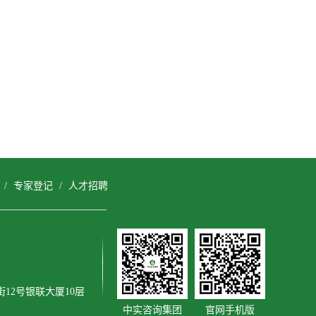
/
专家登记
/
人才招聘
12号银联大厦10层
中实咨询集团
官网手机版