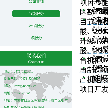
完成
项目节
公司业绩
《内
区勘查
节能服务
《乌
目节能
环保服务
《中
酸、200
碳服务
《乌
升级示
《内
酸、200
联系我们
《内
台机柜
Contact us
《鄂尔
再制造
电话：0471-5223613
顺利
产机组
投诉电话：0471-5223607
邮箱：imzs@hbetxx.cn
项目开
网址：//hbetxx.cn/
地址：内蒙古自治区呼和浩特市赛罕区鄂尔
多斯东街12号银联大厦10层