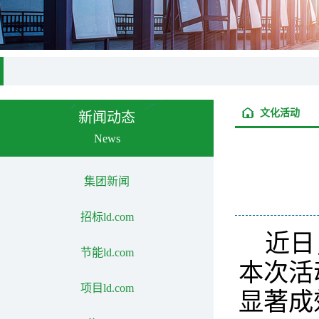
文化活动
新闻动态
News
集团新闻
招标ld.com
近日
节能ld.com
本次活
项目ld.com
显著成