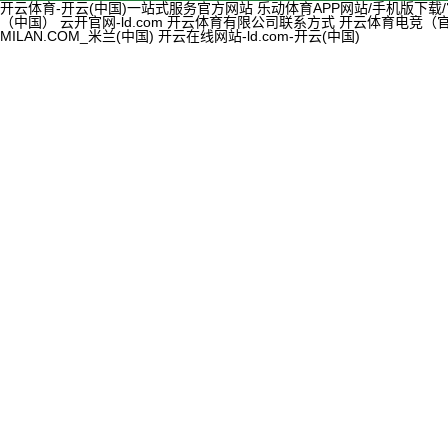
开云体育-开云(中国)一站式服务官方网站
乐动体育APP网站/手机版下载
（中国）
云开官网-ld.com
开云体育有限公司联系方式
开云体育电竞（官
MILAN.COM_米兰(中国)
开云在线网站-ld.com-开云(中国)