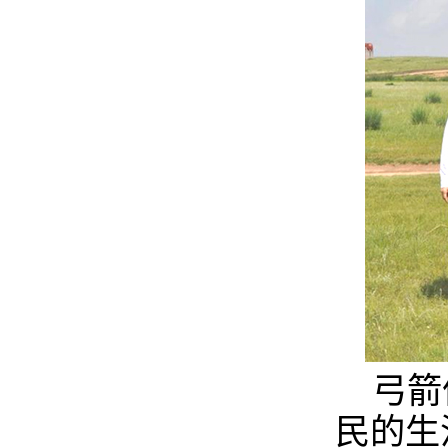
弓箭
民的生