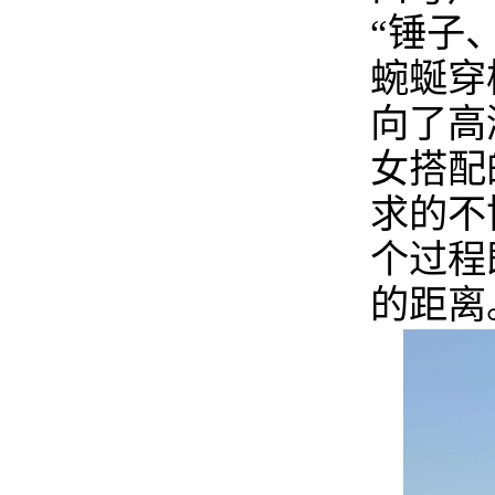
“锤子
蜿蜒穿
向了高
女搭配
求的不
个过程
的距离