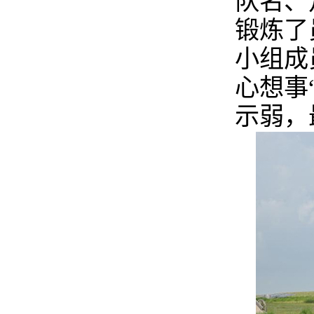
队名、
锻炼了
小组成
心想事
示弱，