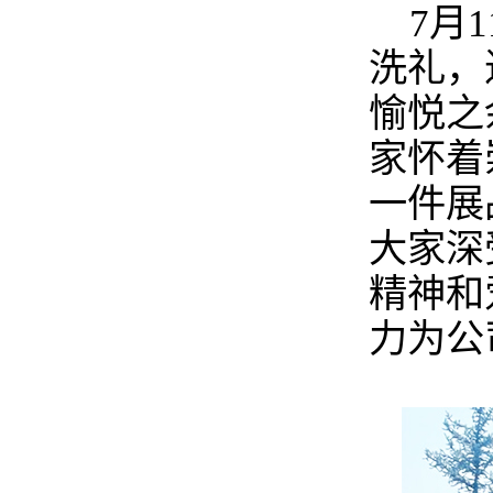
7月
洗礼，
愉悦之
家怀着
一件展
大家深
精神和
力为公