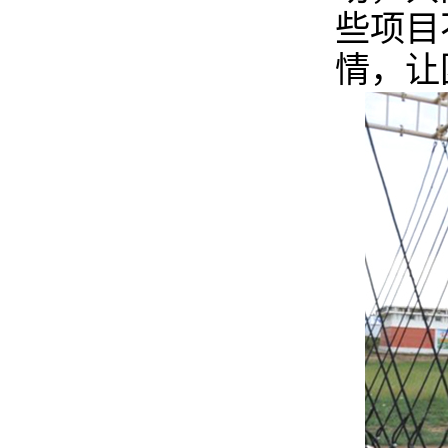
些项目
情，让