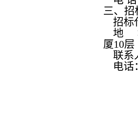
三、招
招标
地 
厦10层
联系
电话：0