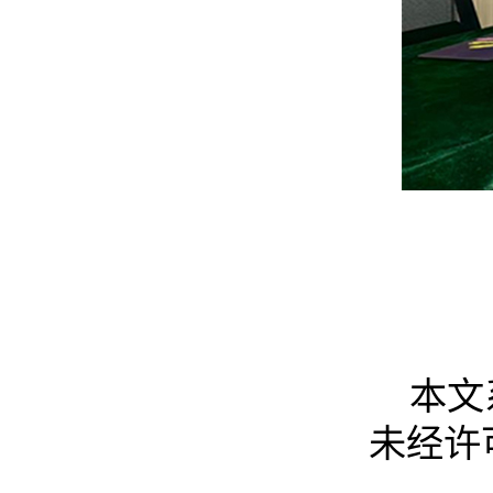
本文
未经许