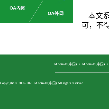
本文
可，不
ld.com-ld(中国)
/
ld.com-ld(中国)
Copyright © 2002-2026 ld.com-ld(中国) All rights reserved.