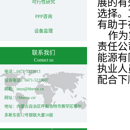
展的有
可行性研究
选择。
PPP咨询
有助于
设备监理
作为
责任公
联系我们
能源有
Contact us
执业人
电话：0471-5223613
配合下
投诉电话：0471-5223607
邮箱：imzs@hbetxx.cn
网址：//hbetxx.cn/
地址：内蒙古自治区呼和浩特市赛罕区鄂尔
多斯东街12号银联大厦10层