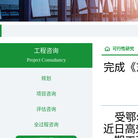
可行性研究
工程咨询
Project Consultancy
完成《
规划
项目咨询
评估咨询
受鄂
全过程咨询
近日高