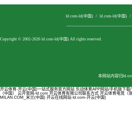
ld.com-ld(中国)
/
ld.com-ld(中国)
Copyright © 2002-2026 ld.com-ld(中国) All rights reserved.
本网站内容归ld.
开云体育-开云(中国)一站式服务官方网站
乐动体育APP网站/手机版下载
（中国）
云开官网-ld.com
开云体育有限公司联系方式
开云体育电竞（官
MILAN.COM_米兰(中国)
开云在线网站-ld.com-开云(中国)