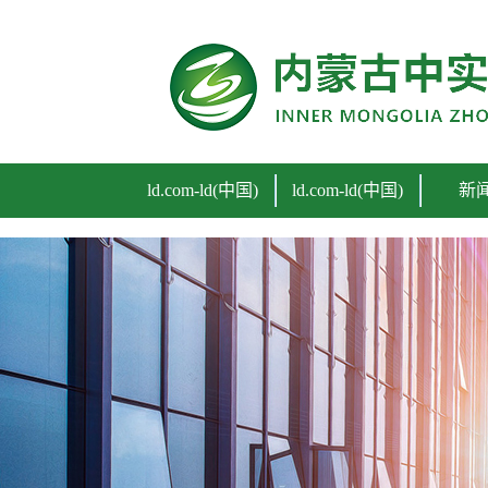
ld.com
ld.com-ld(中国)
ld.com-ld(中国)
新