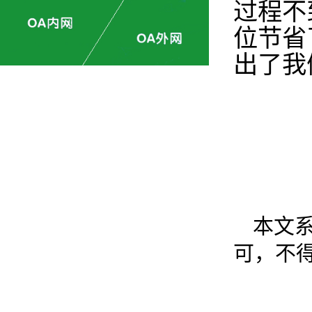
过程不
位节省
出了我
本文
可，不