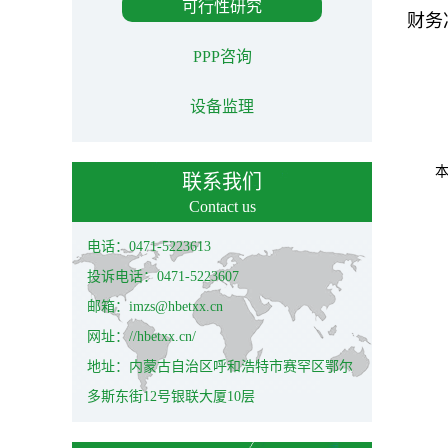
可行性研究
财务
PPP咨询
设备监理
联系我们
Contact us
电话：0471-5223613
投诉电话：0471-5223607
邮箱：imzs@hbetxx.cn
网址：//hbetxx.cn/
地址：内蒙古自治区呼和浩特市赛罕区鄂尔
多斯东街12号银联大厦10层