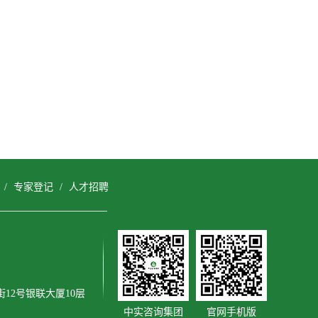
/
专家登记
/
人才招聘
12号银联大厦10层
中实咨询集团
官网手机版