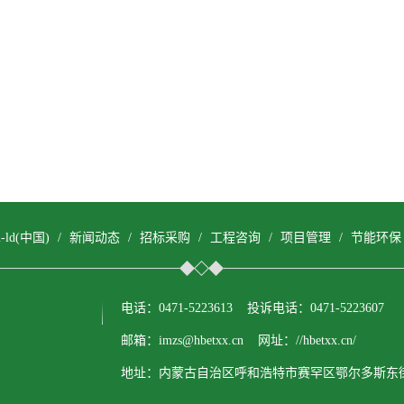
om-ld(中国)
/
新闻动态
/
招标采购
/
工程咨询
/
项目管理
/
节能环保
电话：0471-5223613 投诉电话：0471-5223607
邮箱：imzs@hbetxx.cn 网址：//hbetxx.cn/
地址：内蒙古自治区呼和浩特市赛罕区鄂尔多斯东街