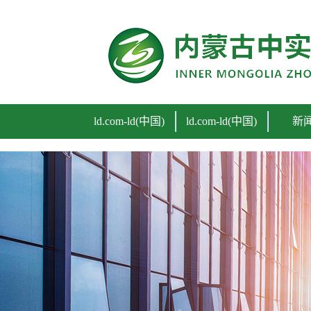
ld.com
ld.com-ld(中国)
ld.com-ld(中国)
新