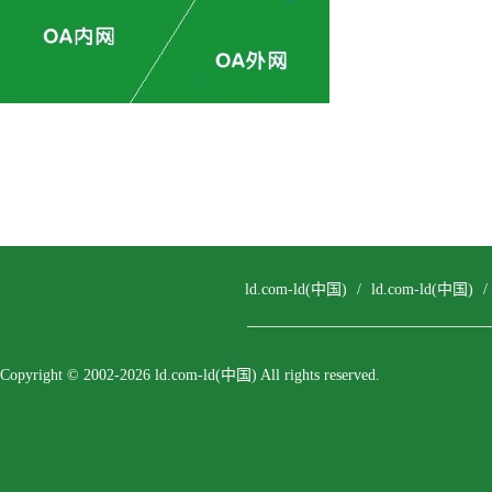
ld.com-ld(中国)
/
ld.com-ld(中国)
Copyright © 2002-2026 ld.com-ld(中国) All rights reserved.