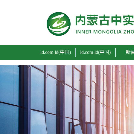
ld.com
ld.com-ld(中国)
ld.com-ld(中国)
新