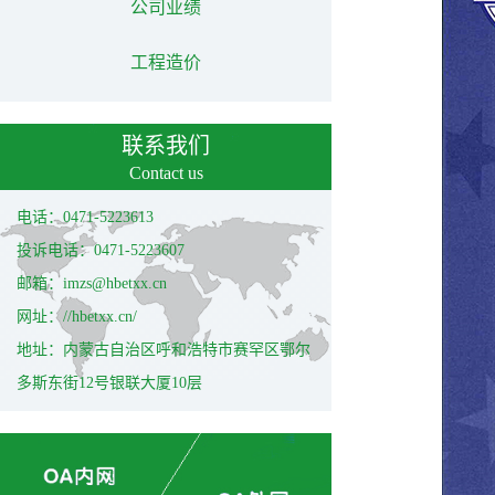
公司业绩
工程造价
联系我们
Contact us
电话：0471-5223613
投诉电话：0471-5223607
邮箱：imzs@hbetxx.cn
网址：//hbetxx.cn/
地址：内蒙古自治区呼和浩特市赛罕区鄂尔
多斯东街12号银联大厦10层