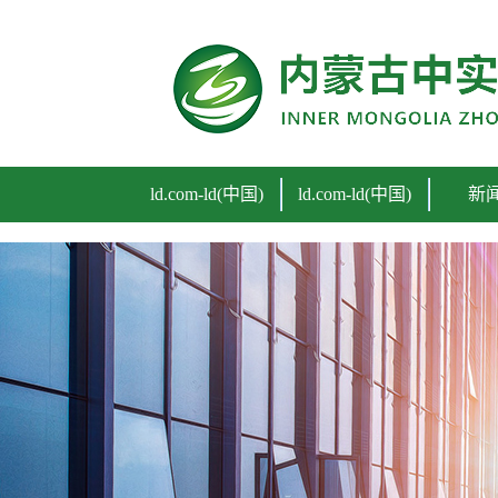
ld.com
ld.com-ld(中国)
ld.com-ld(中国)
新