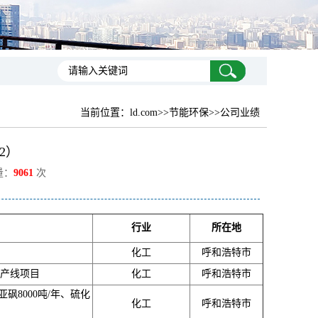
当前位置：
ld.com
>>节能环保>>公司业绩
2）
量：
9061
次
行业
所在地
化工
呼和浩特市
生产线项目
化工
呼和浩特市
砜8000吨/年、硫化
化工
呼和浩特市