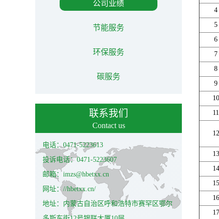
公司业绩
4
5
节能服务
6
环保服务
7
8
碳服务
9
1
联系我们
11
Contact us
1
电话：0471-5223613
1
投诉电话：0471-5223607
1
邮箱：imzs@hbetxx.cn
1
网址：//hbetxx.cn/
1
地址：内蒙古自治区呼和浩特市赛罕区鄂尔
1
多斯东街12号银联大厦10层