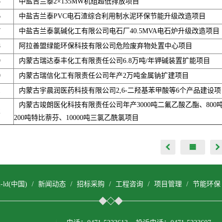
5
中盐吉兰泰2×135MW机组超低排放项目
6
中盐吉兰泰PVC电石渣综合利用制水泥环保节能升级改造项目
7
中盐吉兰泰氯碱化工有限公司电石厂40.5MVA电石炉升级改造项目
8
阿拉善盟绿能环保科技有限公司危险废弃物处置中心项目
9
内蒙古瑞达泰丰化工有限责任公司6.8万吨/年钾碱装置扩能项目
0
内蒙古瑞信化工有限责任公司年产2万吨金属钠扩建项目
1
内蒙古宇晨润医药科技有限公司2,6-二羟基苯甲酸等6个产品建设项
内蒙古竣朗医化科技有限责任公司年产3000吨二氟乙酸乙酯、800
2
200吨特比萘芬、10000吨三氯乙酰氯项目
om-ld(中国)
/
新闻动态
/
招标采购
/
工程咨询
/
项目管理
/
节能环保