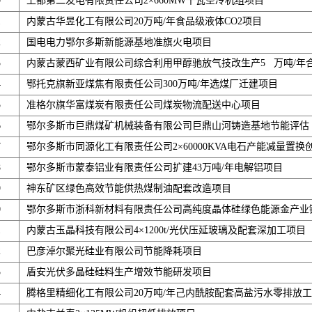
0
上都第二发电有限责任公司2×660MW千瓦空冷机组项目
1
内蒙古华昱化工有限公司20万吨/年食品级液体CO2项目
2
国电电力鄂尔多斯新能源基地准旗火电项目
3
内蒙古蒙西矿业有限公司综合利用甲醇驰放气技改生产5 万吨/年
4
鄂托克旗新亚煤焦有限责任公司300万吨/年选煤厂迁建项目
5
准格尔旗华富煤炭有限责任公司煤炭物流配送中心项目
6
鄂尔多斯市巨鼎煤矿机械装备有限公司巨鼎山河铸造基地节能评估
7
鄂尔多斯市同源化工有限责任公司2×60000KVA电石产能减量置
8
鄂尔多斯市蒙泰铝业有限责任公司扩建43万吨/年电解铝项目
9
神东矿区绿色高效节能供热煤制油配套改造项目
0
鄂尔多斯市浙科新材料有限责任公司高纯度晶体硅绿色能源金产业
1
内蒙古玉晶科技有限公司4×1200t/光伏压延玻璃及配套深加工项目
2
巴彦淖尔聚光硅业有限公司节能降耗项目
3
盾安光伏多晶硅硅料生产增效节能研发项目
4
腾格里精细化工有限公司20万吨/年己内酰胺配套高盐污水零排放