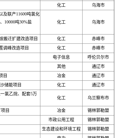
化工
乌海市
以及联产11600吨氯化
10000吨30%盐
化工
乌海市
氢铵搬迁扩建改造项目
化工
赤峰市
置调峰改造项目
化工
赤峰市
电子信息
呼伦贝尔市
其他
通辽市
项目
冶金
通辽市
治沙储能项目
化工
通辽市
氟一氯乙烷、配套5万
化工
乌兰察布市
矿项目
冶金
锡林郭勒盟
市政公用工程
锡林郭勒盟
生态建设和环境工程
锡林郭勒盟