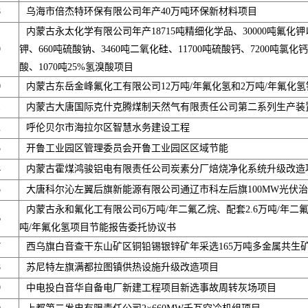
8
乌海市倍杰特环保有限公司年产40万吨环保新材料项目
内蒙古永太化学有限公司年产18715吨精细化学品、30000吨氟化钾
9
钾、660吨硫酸钠、3460吨二氧化硅、11700吨硫酸钙、7200吨氯化钙、
酸、1070吨25%氢溴酸项目
0
内蒙古东岳金峰氟化工有限公司12万吨/年氟化氢和2万吨/年氟化
1
内蒙古大唐国际克什克腾煤制天然气有限责任公司第二系列生产装
2
呼伦贝尔市海拉尔区智慧水务建设工程
3
开鲁工业园区管理委员会开鲁工业园区区域节能
4
内蒙古霍煤鸿骏铝电有限责任公司炭素分厂焙烧净化系统升级改造
5
大唐科尔沁左翼后旗新能源有限公司通辽市科左后旗100MW光伏
内蒙古永和氟化工有限公司6万吨/年二氟乙烷、配套2.6万吨/年二
6
吨/年氟化氢项目节能报告委托协议书
7
西乌旗白音查干东山矿区铜铅锡银锌矿年采选165万吨多金属共生
8
苏尼特左旗满都拉图镇供热设施升级改造项目
9
中电投白音华自备电厂新建工程项目新选事故周转灰场项目