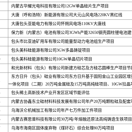
内蒙古华耀光电科技有限公司12GW单晶硅片生产项目
大唐（呼和浩特）新能源有限公司大元山风电场220KV黑红线
大唐包头亚能电力有限公司怀朔风电场110KV大唐线
保力新（内蒙古）电池有限公司3GWh产能32650钢壳圆柱锂电池
包头市比亚迪矿用车有限公司能量型动力电池组生产项目
包头美科硅能源有限公司3GW多晶铸锭项目
0
包头美科硅能源有限公司10GW单晶切片项目
和光新材料（包头）有限公司新建方硅芯及方硅芯圆棒生产项目节
东方日升（包头）硅业有限公司东方日升基于固阳金山工业园区增
2
一体化项目（二期）20万吨金属硅及15万吨高纯硅项目、10GW拉晶
3
包头稀土高新技术产业开发区区域节能评估
4
内蒙古协鑫东立硅材料科技发展有限公司年产20万吨颗粒硅及配套
5
乌海沃仑机械加工有限公司年产七万件加工件项目
6
内蒙古赛思普科技有限公司30万吨/年熔融还原法高纯铸造生铁项目
7
乌海市海南区固体废弃物（煤矸石）综合处理80万吨项目