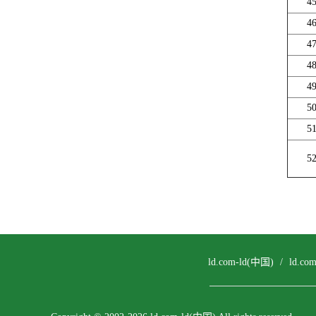
4
4
4
4
4
5
5
5
ld.com-ld(中国)
/
ld.c