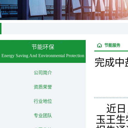
节能服务
节能环保
Energy Saving And Environmental Protection
完成中
公司简介
资质荣誉
行业地位
近日
专业团队
玉王生