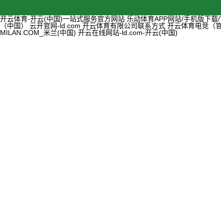
开云体育-开云(中国)一站式服务官方网站
乐动体育APP网站/手机版下载
（中国）
云开官网-ld.com
开云体育有限公司联系方式
开云体育电竞（官
MILAN.COM_米兰(中国)
开云在线网站-ld.com-开云(中国)