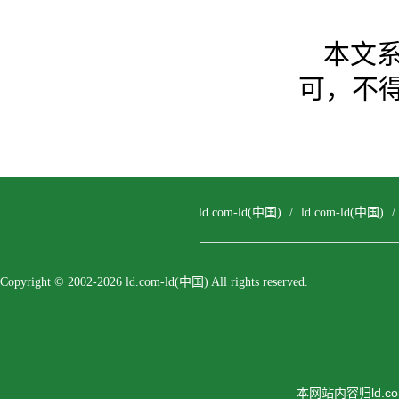
本文
可，不
ld.com-ld(中国)
/
ld.com-ld(中国)
Copyright © 2002-2026 ld.com-ld(中国) All rights reserved.
本网站内容归ld.