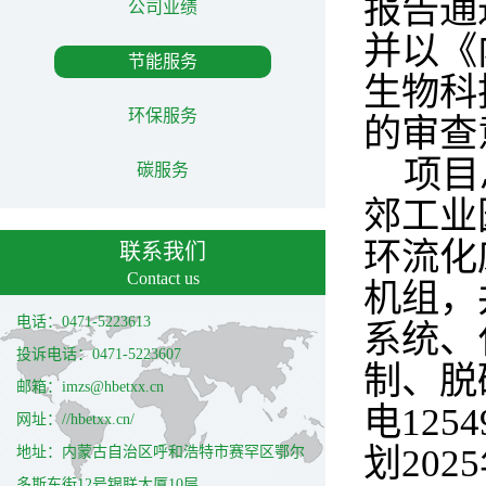
报告通
公司业绩
并以《
节能服务
生物科
环保服务
的审查
项目
碳服务
郊工业
环流化
联系我们
Contact us
机组，
电话：0471-5223613
系统、
投诉电话：0471-5223607
制、脱
邮箱：imzs@hbetxx.cn
电125
网址：//hbetxx.cn/
划20
地址：内蒙古自治区呼和浩特市赛罕区鄂尔
多斯东街12号银联大厦10层