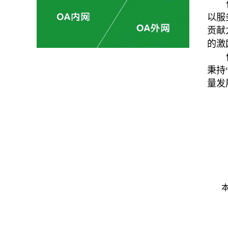
以服
贡献
的激
秉持
量发